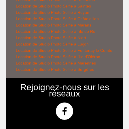
Location de
Studio Photo Selfie
à Saintes
Location de
Studio Photo Selfie
à Royan
Location de
Studio Photo Selfie
à Châtelaillon
Location de
Studio Photo Selfie
à Marans
Location de
Studio Photo Selfie
à l’ile de Ré
Location de
Studio Photo Selfie
à Niort
Location de
Studio Photo Selfie
à Luçon
Location de
Studio Photo Selfie
à Fontenay le Comte
Location de
Studio Photo Selfie
à l’Ile d’Oléron
Location de
Studio Photo Selfie
à Marennes
Location de
Studio Photo Selfie
à Surgères
Rejoignez-nous sur les
réseaux