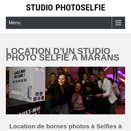
Skip
STUDIO PHOTOSELFIE
to
content
Menu
LOCATION D’UN STUDIO
PHOTO SELFIE À MARANS
Location de bornes photos à Selfies à