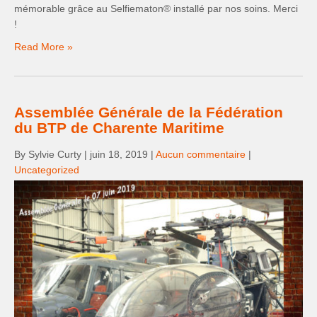
mémorable grâce au Selfiematon® installé par nos soins. Merci
!
Read More »
Assemblée Générale de la Fédération
du BTP de Charente Maritime
By Sylvie Curty
|
juin 18, 2019
|
Aucun commentaire
|
Uncategorized