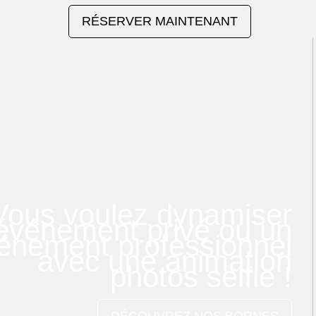
RÉSERVER MAINTENANT
Vous voulez dynamiser
événement privé ou un
énement professionnel
avec une animation
photos selfie !
DÉCOUVREZ NOS BORNES