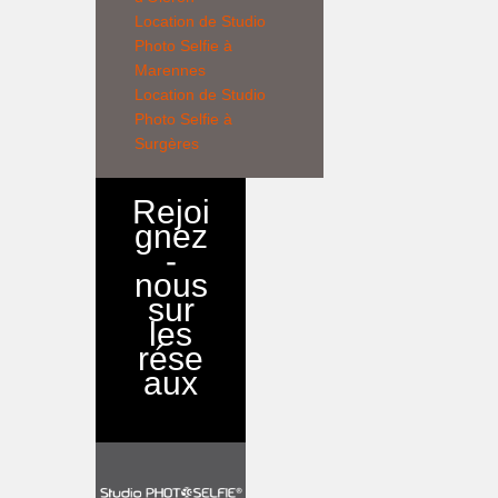
Location de
Studio
Photo Selfie
à
Marennes
Location de
Studio
Photo Selfie
à
Surgères
Rejoi
gnez
-
nous
sur
les
rése
aux