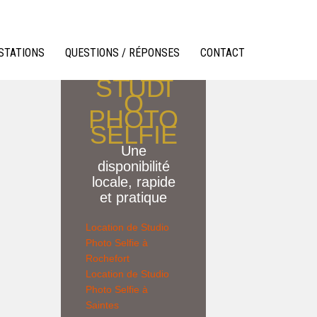
LOCATI
STATIONS
QUESTIONS / RÉPONSES
CONTACT
ON DE
STUDI
O
PHOTO
SELFIE
Une
disponibilité
locale, rapide
et pratique
Location de Studio
Photo Selfie à
Rochefort
Location de
Studio
Photo Selfie
à
Saintes