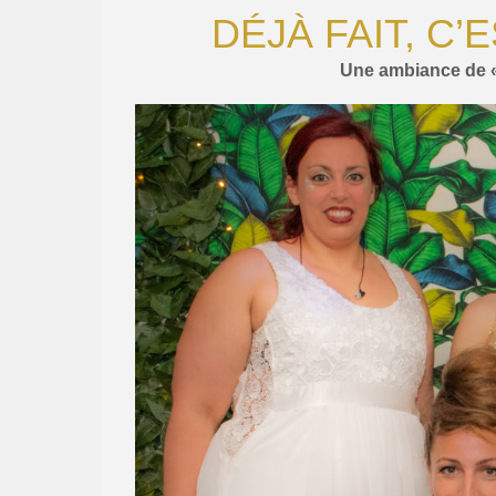
DÉJÀ FAIT, C’E
Une ambiance de «