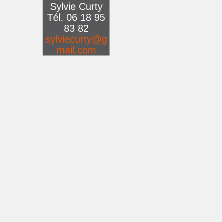
Sylvie Curty
Tél. 06 18 95
83 82
sylviecurty@g
mail.com