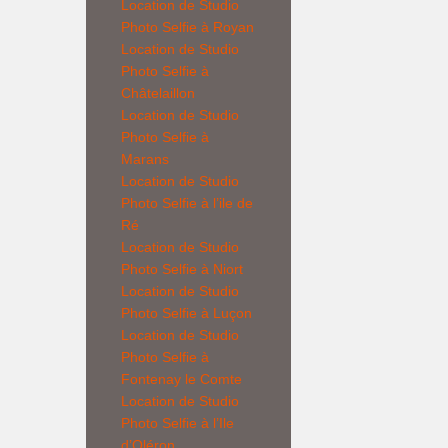
Location de
Studio
Photo Selfie
à Royan
Location de
Studio
Photo Selfie
à
Châtelaillon
Location de
Studio
Photo Selfie
à
Marans
Location de
Studio
Photo Selfie
à l’ile de
Ré
Location de
Studio
Photo Selfie
à Niort
Location de
Studio
Photo Selfie
à Luçon
Location de
Studio
Photo Selfie
à
Fontenay le Comte
Location de
Studio
Photo Selfie
à l’Ile
d’Oléron