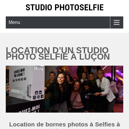
Skip
STUDIO PHOTOSELFIE
to
content
Menu
LOCATION D’UN STUDIO
PHOTO SELFIE À LUÇON
Location de bornes photos à Selfies à