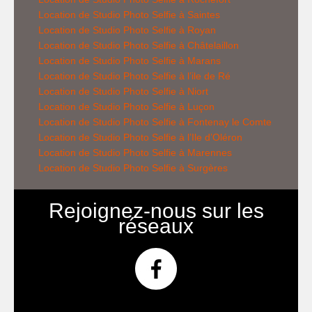
Location de
Studio Photo Selfie
à Saintes
Location de
Studio Photo Selfie
à Royan
Location de
Studio Photo Selfie
à Châtelaillon
Location de
Studio Photo Selfie
à Marans
Location de
Studio Photo Selfie
à l’ile de Ré
Location de
Studio Photo Selfie
à Niort
Location de
Studio Photo Selfie
à Luçon
Location de
Studio Photo Selfie
à Fontenay le Comte
Location de
Studio Photo Selfie
à l’Ile d’Oléron
Location de
Studio Photo Selfie
à Marennes
Location de
Studio Photo Selfie
à Surgères
Rejoignez-nous sur les
réseaux