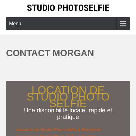
Skip
STUDIO PHOTOSELFIE
to
content
Menu
CONTACT MORGAN
LOCATION DE
STUDIO PHOTO
SELFIE
Une disponibilité locale, rapide et
pratique
Location de Studio Photo Selfie à Rochefort