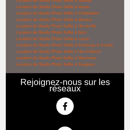
Location de
Studio Photo Selfie
à Saintes
Location de
Studio Photo Selfie
à Royan
Location de
Studio Photo Selfie
à Châtelaillon
Location de
Studio Photo Selfie
à Marans
Location de
Studio Photo Selfie
à l’ile de Ré
Location de
Studio Photo Selfie
à Niort
Location de
Studio Photo Selfie
à Luçon
Location de
Studio Photo Selfie
à Fontenay le Comte
Location de
Studio Photo Selfie
à l’Ile d’Oléron
Location de
Studio Photo Selfie
à Marennes
Location de
Studio Photo Selfie
à Surgères
Rejoignez-nous sur les
réseaux