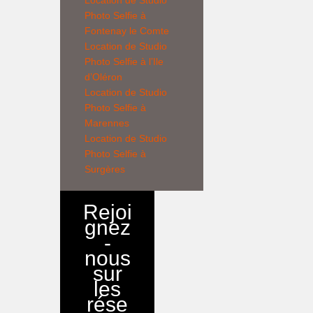
Location de
Studio
Photo Selfie
à
Fontenay le Comte
Location de
Studio
Photo Selfie
à l’Ile
d’Oléron
Location de
Studio
Photo Selfie
à
Marennes
Location de
Studio
Photo Selfie
à
Surgères
Rejoi
gnez
-
nous
sur
les
rése