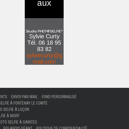
aux
Sylvie Curty
Tél. 06 18 95
83 82
sylviecurty@g
mail.com
ENTS
ENVOI PAR MAIL
FOND PERSONNALISÉ
SELFIE À FONTENAY LE COMTE
O SELFIE À LUÇON
FIE À NIORT
OTO SELFIE À SAINTES
POLAROID GÉANT
POLITIQUE DE CONFIDENTIALITÉ