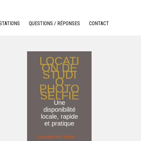
STATIONS
QUESTIONS / RÉPONSES
CONTACT
LOCATI
ON DE
STUDI
O
PHOTO
SELFIE
Une
disponibilité
locale, rapide
et pratique
Location de Studio