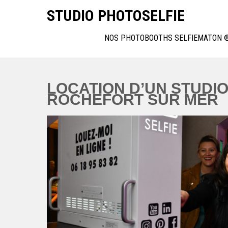
Skip
STUDIO PHOTOSELFIE
to
content
NOS PHOTOBOOTHS SELFIEMATON 
LOCATION D’UN STUDIO
ROCHEFORT SUR MER