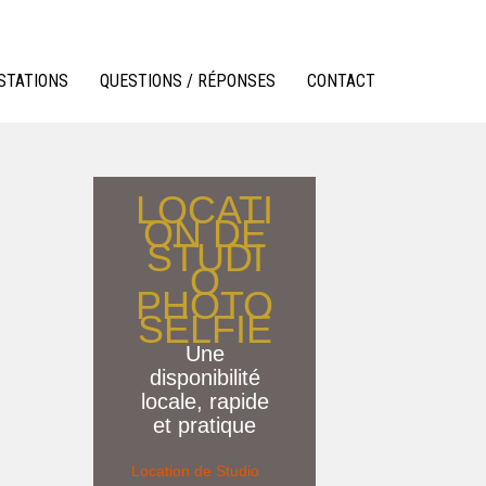
STATIONS
QUESTIONS / RÉPONSES
CONTACT
LOCATI
ON DE
STUDI
O
PHOTO
SELFIE
Une
disponibilité
locale, rapide
et pratique
Location de Studio