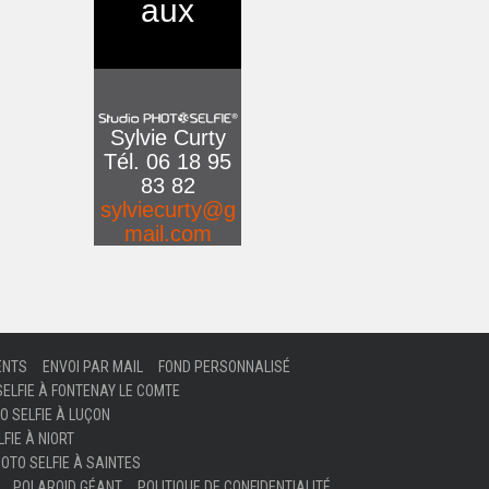
aux
Sylvie Curty
Tél. 06 18 95
83 82
sylviecurty@g
mail.com
ENTS
ENVOI PAR MAIL
FOND PERSONNALISÉ
SELFIE À FONTENAY LE COMTE
O SELFIE À LUÇON
FIE À NIORT
OTO SELFIE À SAINTES
POLAROID GÉANT
POLITIQUE DE CONFIDENTIALITÉ