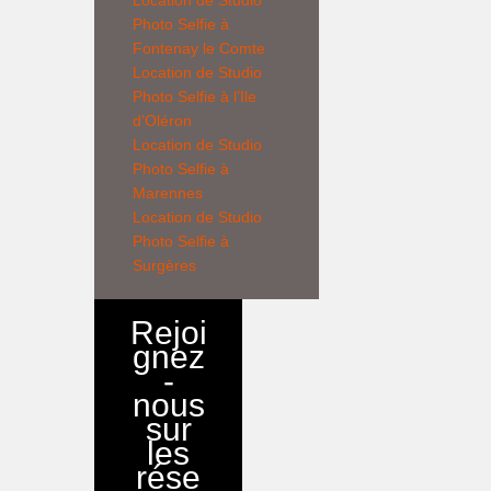
Location de
Studio
Photo Selfie
à
Fontenay le Comte
Location de
Studio
Photo Selfie
à l’Ile
d’Oléron
Location de
Studio
Photo Selfie
à
Marennes
Location de
Studio
Photo Selfie
à
Surgères
Rejoi
gnez
-
nous
sur
les
rése