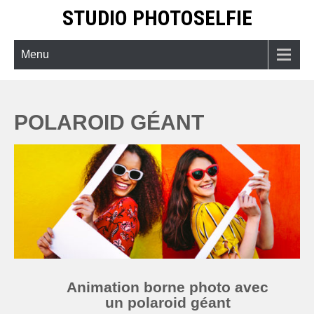
Skip
STUDIO PHOTOSELFIE
to
content
Menu
POLAROID GÉANT
Animation borne photo avec
un polaroid géant