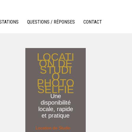
STATIONS
QUESTIONS / RÉPONSES
CONTACT
LOCATI
ON DE
STUDI
O
PHOTO
SELFIE
Une
disponibilité
locale, rapide
et pratique
Location de Studio