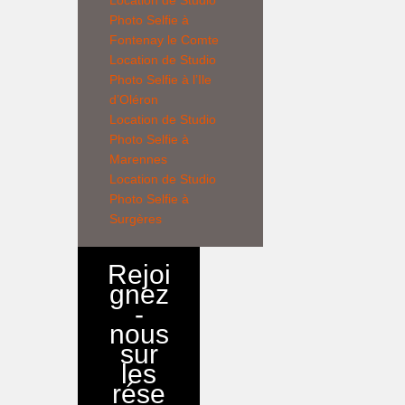
Location de
Studio
Photo Selfie
à
Fontenay le Comte
Location de
Studio
Photo Selfie
à l’Ile
d’Oléron
Location de
Studio
Photo Selfie
à
Marennes
Location de
Studio
Photo Selfie
à
Surgères
Rejoi
gnez
-
nous
sur
les
rése