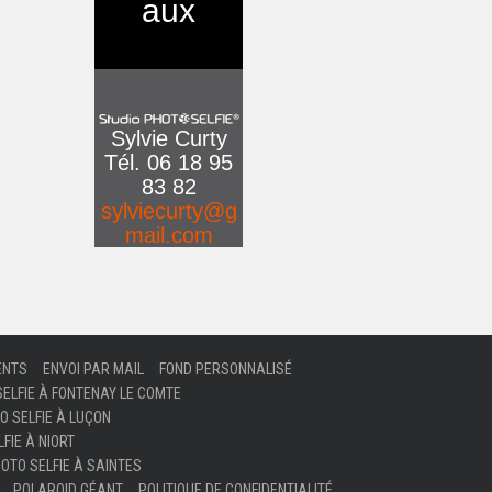
aux
Sylvie Curty
Tél. 06 18 95
83 82
sylviecurty@g
mail.com
ENTS
ENVOI PAR MAIL
FOND PERSONNALISÉ
SELFIE À FONTENAY LE COMTE
O SELFIE À LUÇON
FIE À NIORT
OTO SELFIE À SAINTES
POLAROID GÉANT
POLITIQUE DE CONFIDENTIALITÉ